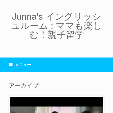
コ
ン
テ
Junna's イングリッシ
ン
ュルーム : ママも楽し
ツ
へ
む！親子留学
ス
キ
ッ
プ
メニュー
アーカイブ