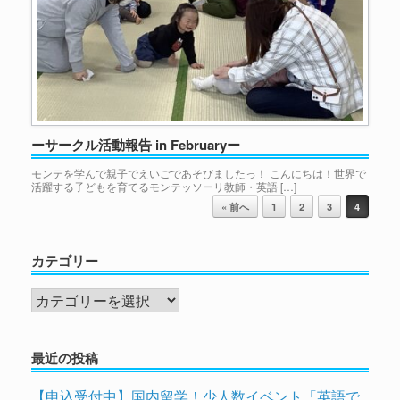
ーサークル活動報告 in Februaryー
モンテを学んで親子でえいごであそびましたっ！ こんにちは！世界で
活躍する子どもを育てるモンテッソーリ教師・英語 […]
投稿ナビゲーション
« 前へ
1
2
3
4
カテゴリー
カ
テ
ゴ
最近の投稿
リ
ー
【申込受付中】国内留学！少人数イベント「英語で