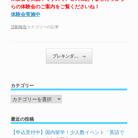
らの体験会のご案内をご覧くださいね！
体験会実施中
活動報告
カテゴリーの記事
投稿ナビゲーション
プレキンダ…
→
カテゴリー
カ
テ
ゴ
最近の投稿
リ
ー
【申込受付中】国内留学！少人数イベント「英語で