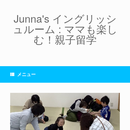
コ
ン
テ
Junna's イングリッシ
ン
ュルーム : ママも楽し
ツ
へ
む！親子留学
ス
キ
ッ
プ
メニュー