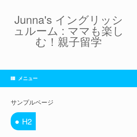
コ
ン
テ
Junna's イングリッシ
ン
ュルーム : ママも楽し
ツ
へ
む！親子留学
ス
キ
ッ
プ
メニュー
サンプルページ
H2