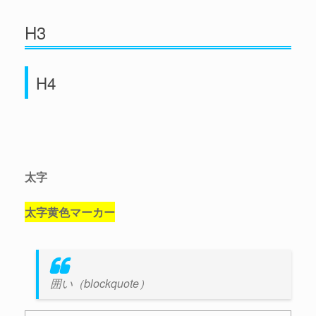
H3
H4
太字
太字黄色マーカー
囲い（blockquote）