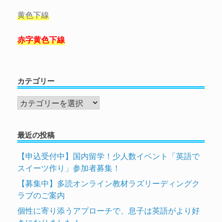
黄色下線
赤字黄色下線
カテゴリー
カ
テ
ゴ
最近の投稿
リ
ー
【申込受付中】国内留学！少人数イベント「英語で
スイーツ作り」参加者募集！
【募集中】多読オンライン教材ラズリーディングク
ラブのご案内
個性に寄り添うアプローチで、息子は英語がより好