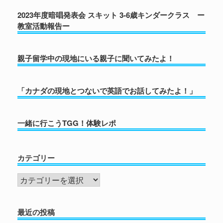
2023年度暗唱発表会 スキット 3-6歳キンダークラス ー
教室活動報告ー
親子留学中の現地にいる親子に聞いてみたよ！
「カナダの現地とつないで英語でお話してみたよ！」
一緒に行こうTGG！体験レポ
カテゴリー
カ
テ
ゴ
最近の投稿
リ