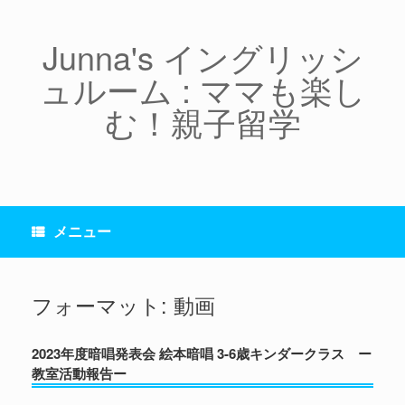
コ
ン
テ
Junna's イングリッシ
ン
ュルーム : ママも楽し
ツ
へ
む！親子留学
ス
キ
ッ
プ
メニュー
フォーマット: 動画
2023年度暗唱発表会 絵本暗唱 3-6歳キンダークラス ー
教室活動報告ー