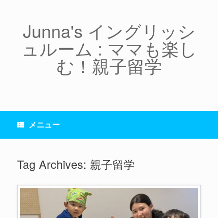
コ
ン
テ
Junna's イングリッシ
ン
ュルーム : ママも楽し
ツ
へ
む！親子留学
ス
キ
ッ
プ
メニュー
Tag Archives:
親子留学