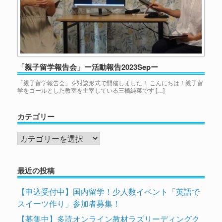
「親子留学報告会」ー活動報告2023Sepー
「親子留学報告会」を対談形式で開催しました！ こんにちは！親子留
学をゴールとした教室を主宰している三橋純菜です […]
カテゴリー
カ
テ
ゴ
最近の投稿
リ
ー
【申込受付中】国内留学！少人数イベント「英語で
スイーツ作り」参加者募集！
【募集中】多読オンライン教材ラズリーディングク