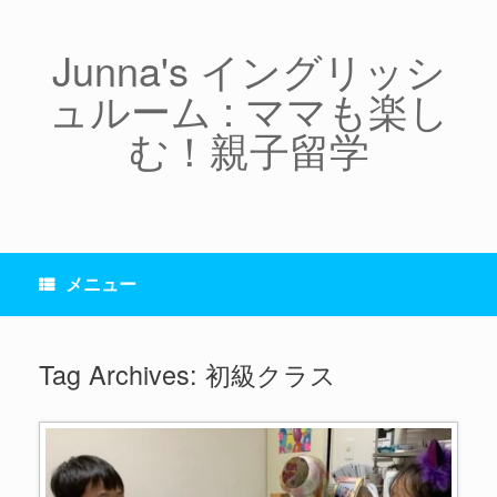
コ
ン
テ
Junna's イングリッシ
ン
ュルーム : ママも楽し
ツ
へ
む！親子留学
ス
キ
ッ
プ
メニュー
Tag Archives:
初級クラス