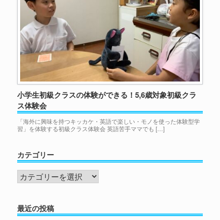
小学生初級クラスの体験ができる！5,6歳対象初級クラ
ス体験会
「海外に興味を持つキッカケ・英語で楽しい・モノを使った体験型学
習」を体験する初級クラス体験会 英語苦手ママでも […]
カテゴリー
カ
テ
ゴ
最近の投稿
リ